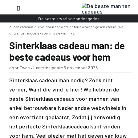
Ga
Toggle
naar
Navigation
De beste ervaring zonder gedoe
Gelegenheid
inhoud
Alleen cadeaus die voldoen aan onze criteria worden geselecteerd. We
Ontvanger
ontvangen mogelijk commissie via links.
Sinterklaas cadeau man: de
Budget
beste cadeaus voor hem
Soort
door Twan • Laatste update 5 november 2025
Top 10
Sinterklaas cadeau man nodig? Zoek niet
Alle cadeaus
verder. Want die vind je hier! We hebben de
beste Sinterklaascadeaus voor mannen van
enkel betrouwbare Nederlandse webwinkels in
één overzicht geplaatst. Zodat jij eenvoudig
het perfecte Sinterklaascadeau kunt vinden
voor hem. Veel plezier met het geven van jouw