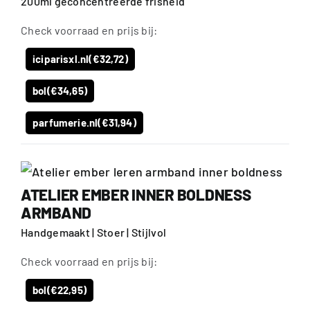
200ml geconcentreerde frisheid
Check voorraad en prijs bij:
iciparisxl.nl
(€32,72)
bol
(€34,65)
parfumerie.nl
(€31,94)
ATELIER EMBER INNER BOLDNESS
ARMBAND
Handgemaakt | Stoer | Stijlvol
Check voorraad en prijs bij:
bol
(€22,95)