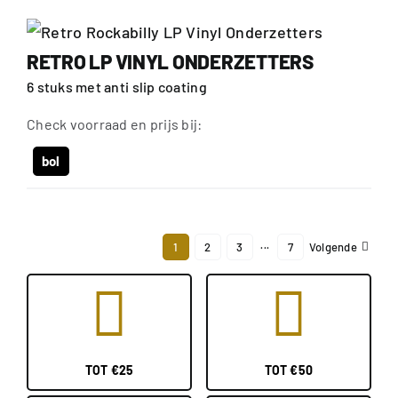
RETRO LP VINYL ONDERZETTERS
6 stuks met anti slip coating
Check voorraad en prijs bij:
bol
1
2
3
···
7
Volgende
TOT €25
TOT €50